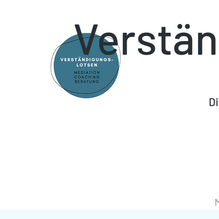
Verstän
Di
M