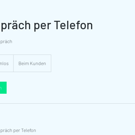
präch per Telefon
spräch
nlos
Beim Kunden
n
präch per Telefon