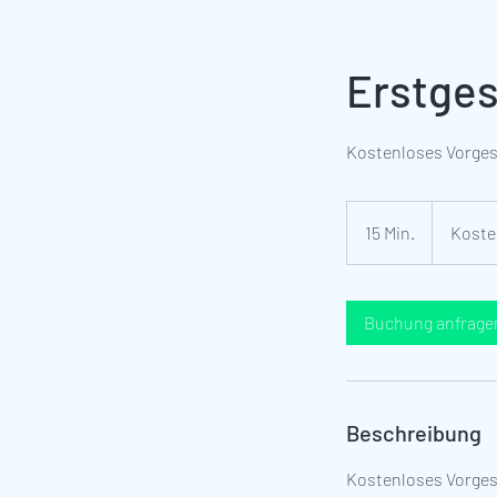
Erstges
Kostenloses Vorge
Kostenlos
15 Min.
1
Koste
5
M
i
Buchung anfrage
n
.
Beschreibung
Kostenloses Vorges