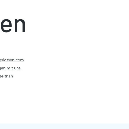
sen
gslotsen.com
gen mit uns,
zeitnah